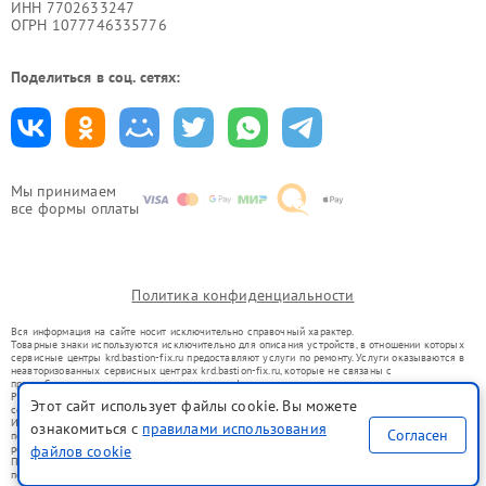
ИНН 7702633247
ОГРН 1077746335776
Поделиться в соц. сетях:
Мы принимаем
все формы оплаты
Политика конфиденциальности
Вся информация на сайте носит исключительно справочный характер.
Товарные знаки используются исключительно для описания устройств, в отношении которых
сервисные центры krd.bastion-fix.ru предоставляют услуги по ремонту. Услуги оказываются в
неавторизованных сервисных центрах krd.bastion-fix.ru, которые не связаны с
правообладателями товарных знаков или их официальными представителями.
Ремонт осуществляется для устройств, уже введенных в гражданский оборот в соответствии
Этот сайт использует файлы cookie. Вы можете
со статьей 1487 ГК РФ.
Использование товарных знаков не преследует цели индивидуализации услуг или введения
ознакомиться с
правилами использования
Согласен
потребителей в заблуждение, а служит для информирования о предоставляемых услугах по
ремонту техники указанных брендов.
файлов cookie
Представленная на сайте информация не является публичной офертой, определяемой
положениями Статьи 437(2) Гражданского кодекса РФ